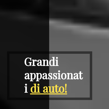
Grandi
appassionat
i
di auto!