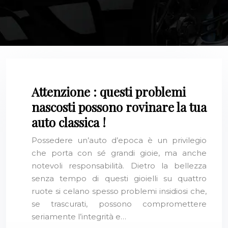
Attenzione : questi problemi
nascosti possono rovinare la tua
auto classica !
Possedere un’auto d’epoca è un privilegio
che porta con sé grandi gioie, ma anche
notevoli responsabilità. Dietro la bellezza
senza tempo di questi gioielli su quattro
ruote si celano spesso problemi insidiosi che,
se trascurati, possono compromettere
seriamente l’integrità e…