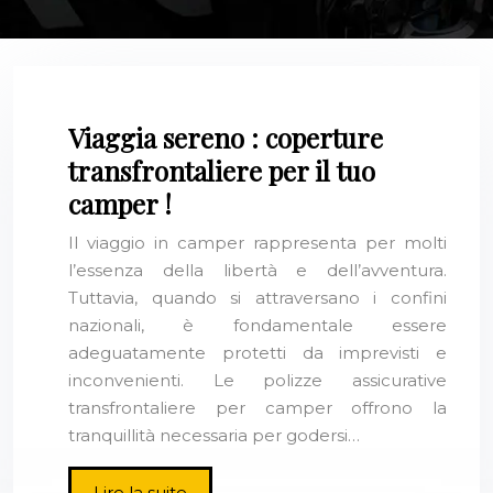
Viaggia sereno : coperture
transfrontaliere per il tuo
camper !
Il viaggio in camper rappresenta per molti
l’essenza della libertà e dell’avventura.
Tuttavia, quando si attraversano i confini
nazionali, è fondamentale essere
adeguatamente protetti da imprevisti e
inconvenienti. Le polizze assicurative
transfrontaliere per camper offrono la
tranquillità necessaria per godersi…
Lire la suite