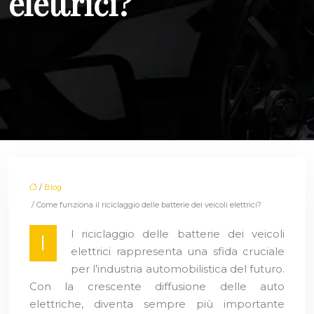
elettrici?
/
Blog
/ Come funziona il riciclaggio delle batterie dei veicoli elettrici?
l riciclaggio delle batterie dei veicoli
I
elettrici rappresenta una sfida cruciale
per l’industria automobilistica del futuro.
Con la crescente diffusione delle auto
elettriche, diventa sempre più importante