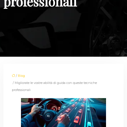
professionali
/
Blog
/ Migliorate le vostre abilità di guida con queste tecniche
professionali