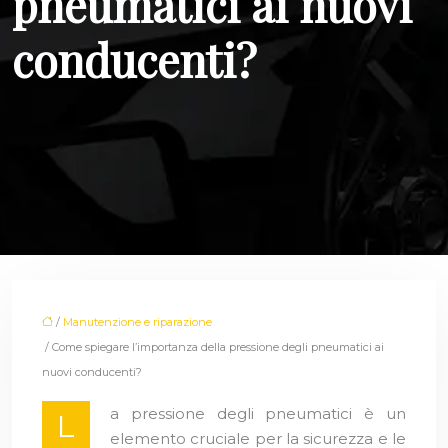
pneumatici ai nuovi
conducenti?
/
Manutenzione e riparazione
/ Come spiegare l’importanza della pressione degli pneumatici ai
nuovi conducenti?
a pressione degli pneumatici è un
L
elemento cruciale per la sicurezza e le