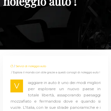
noleggio auto !
/
Servizi di noleggio auto
/ Esplora il mondo con stile grazie a questi consigli di noleggio auto !
iaggiare in auto è uno dei modi migliori
V
per esplorare un nuovo paese in
totale libertà, assaporando paesaggi
mozzafiato e fermandosi dove e quando si
vuole. L’Italia, con le sue strade panoramiche e i