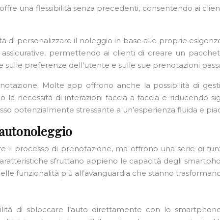
ffre una flessibilità senza precedenti, consentendo ai client
 di personalizzare il noleggio in base alle proprie esigenz
e assicurative, permettendo ai clienti di creare un pacchet
te sulle preferenze dell’utente e sulle sue prenotazioni pas
notazione. Molte app offrono anche la possibilità di gestir
do la necessità di interazioni faccia a faccia e riducendo 
esso potenzialmente stressante a un’esperienza fluida e pia
i autonoleggio
e il processo di prenotazione, ma offrono una serie di fun
ratteristiche sfruttano appieno le capacità degli smartphon
lle funzionalità più all’avanguardia che stanno trasformando
bilità di sbloccare l’auto direttamente con lo smartphone 