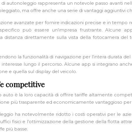
p di autonoleggio rappresenta un notevole passo avanti nell’
noleggiato, ma offre anche una serie di vantaggi aggiuntivi c
ione avanzate per fornire indicazioni precise e in tempo re
 specifico può essere un’impresa frustrante. Alcune app
a distanza direttamente sulla vista della fotocamera del 
stendono la funzionalità di navigazione per l’intera durata d
di interesse lungo il percorso. Alcune app si integrano anch
ne e quella sul display del veicolo.
fe competitive
auto è la loro capacità di offrire tariffe altamente competitiv
ione più trasparente ed economicamente vantaggioso per 
leggio ha notevolmente ridotto i costi operativi per le azi
ffici fisici e l’ottimizzazione della gestione della flotta att
iffe più basse.