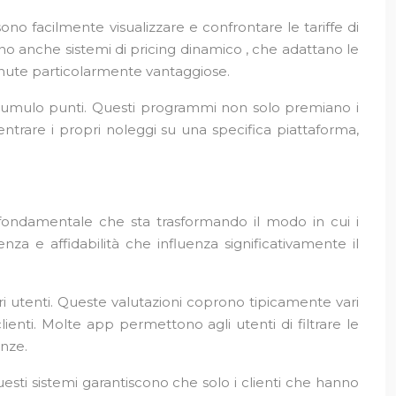
ono facilmente visualizzare e confrontare le tariffe di
 anche sistemi di pricing dinamico , che adattano le
-minute particolarmente vantaggiose.
accumulo punti. Questi programmi non solo premiano i
entrare i propri noleggi su una specifica piattaforma,
 fondamentale che sta trasformando il modo in cui i
za e affidabilità che influenza significativamente il
ltri utenti. Queste valutazioni coprono tipicamente vari
a clienti. Molte app permettono agli utenti di filtrare le
enze.
esti sistemi garantiscono che solo i clienti che hanno