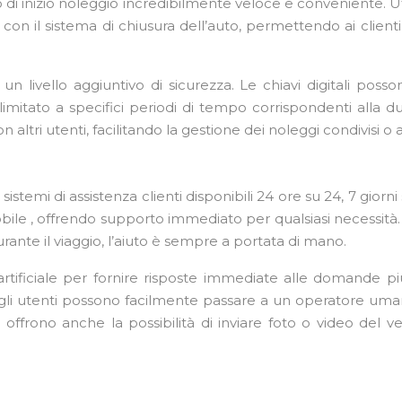
so di inizio noleggio incredibilmente veloce e conveniente. 
n il sistema di chiusura dell’auto, permettendo ai client
un livello aggiuntivo di sicurezza. Le chiavi digitali poss
limitato a specifici periodi di tempo corrispondenti alla 
tri utenti, facilitando la gestione dei noleggi condivisi o a
stemi di assistenza clienti disponibili 24 ore su 24, 7 gior
obile , offrendo supporto immediato per qualsiasi necessità.
ante il viaggio, l’aiuto è sempre a portata di mano.
 artificiale per fornire risposte immediate alle domande p
se, gli utenti possono facilmente passare a un operatore um
zi offrono anche la possibilità di inviare foto o video del v