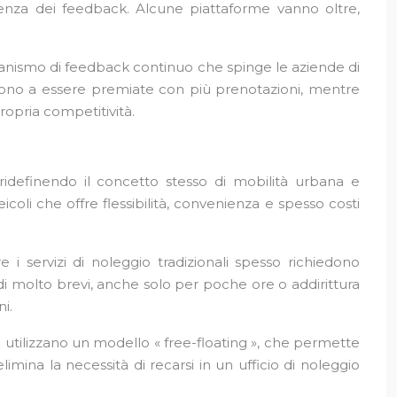
nenza dei feedback. Alcune piattaforme vanno oltre,
ccanismo di feedback continuo che spinge le aziende di
dono a essere premiate con più prenotazioni, mentre
opria competitività.
, ridefinendo il concetto stesso di mobilità urbana e
oli che offre flessibilità, convenienza e spesso costi
 i servizi di noleggio tradizionali spesso richiedono
odi molto brevi, anche solo per poche ore o addirittura
i.
ing utilizzano un modello « free-floating », che permette
limina la necessità di recarsi in un ufficio di noleggio