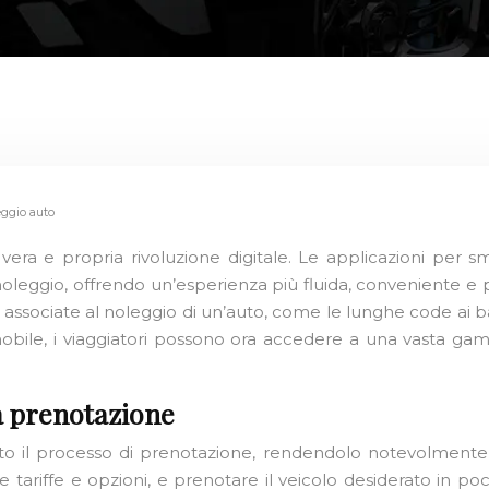
eggio auto
vera e propria rivoluzione digitale. Le applicazioni per s
a noleggio, offrendo un’esperienza più fluida, conveniente e
à associate al noleggio di un’auto, come le lunghe code a
obile, i viaggiatori possono ora accedere a una vasta gamm
a prenotazione
 il processo di prenotazione, rendendolo notevolmente pi
re tariffe e opzioni, e prenotare il veicolo desiderato in 