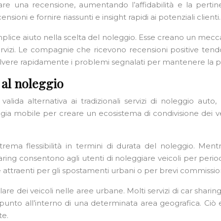
are una recensione, aumentando l’affidabilità e la perti
ensioni e fornire riassunti e insight rapidi ai potenziali clienti.
semplice aiuto nella scelta del noleggio. Esse creano un me
ervizi. Le compagnie che ricevono recensioni positive ten
olvere rapidamente i problemi segnalati per mantenere la pr
 al noleggio
alida alternativa ai tradizionali servizi di noleggio auto
ia mobile per creare un ecosistema di condivisione dei veic
rema flessibilità in termini di durata del noleggio. Mentre
sharing consentono agli utenti di noleggiare veicoli per peri
 attraenti per gli spostamenti urbani o per brevi commission
llare dei veicoli nelle aree urbane. Molti servizi di car shar
si punto all’interno di una determinata area geografica. Ciò e
te.