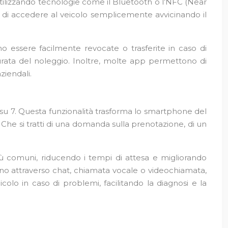
Utilizzando tecnologie come il Bluetooth o l’NFC (Near
i di accedere al veicolo semplicemente avvicinando il
ono essere facilmente revocate o trasferite in caso di
durata del noleggio. Inoltre, molte app permettono di
ziendali.
ni su 7. Questa funzionalità trasforma lo smartphone del
 Che si tratti di una domanda sulla prenotazione, di un
iù comuni, riducendo i tempi di attesa e migliorando
ano attraverso chat, chiamata vocale o videochiamata,
eicolo in caso di problemi, facilitando la diagnosi e la