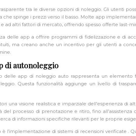
asparente tra le diverse opzioni di noleggio. Gli utenti poss
che spinge i prezzi verso il basso. Molte app implementano
a e ad altri fattori di mercato, offrendo spesso offerte last
za delle app a offrire programmi di fidelizzazione e di 
gratuiti, ma creano anche un incentivo per gli utenti a conc
mine.
pp di autonoleggio
nterno delle app di noleggio auto rappresenta un elemento
eggio. Questa funzionalità aggiunge un livello di trasparen
ori una visione realistica e imparziale dell’esperienza di a
lità del processo di prenotazione e ritiro, fino all’assistenz
cerca di informazioni specifiche rilevanti per le proprie esig
 l’implementazione di sistemi di recensioni verificate . Qu