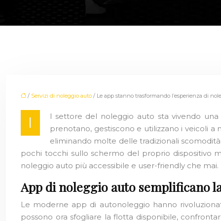
/
Servizi di noleggio auto
/ Le app stanno trasformando l’esperienza di nol
l settore del noleggio auto sta vivendo una 
I
prenotano, gestiscono e utilizzano i veicoli 
eliminando molte delle tradizionali scomodit
pochi tocchi sullo schermo del proprio dispositivo m
noleggio auto più accessibile e user-friendly che mai.
App di noleggio auto semplificano l
Le moderne app di autonoleggio hanno rivoluzionato
possono ora sfogliare la flotta disponibile, confronta